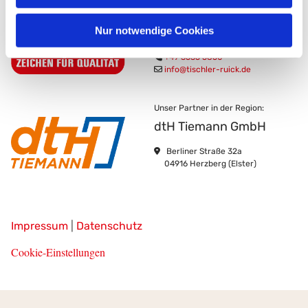
Tischlerei Ruick
Nur notwendige Cookies

Rahnisdorf 6
04916 Herzberg (Elster)

+49 3535 5850

info@tischler-ruick.de
Unser Partner in der Region:
dtH Tiemann GmbH

Berliner Straße 32a
04916 Herzberg (Elster)
Impressum
|
Datenschutz
Cookie-Einstellungen