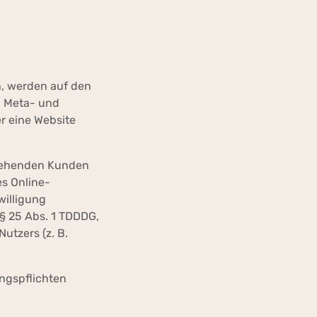
n, werden auf den
n, Meta- und
r eine Website
stehenden Kunden
es Online-
willigung
 § 25 Abs. 1 TDDDG,
utzers (z. B.
ungspflichten