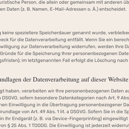
r juristische Person, die allein oder gemeinsam mit anderen 
n Daten (z. B. Namen, E-Mail-Adressen o. Ä.) entscheidet.
 keine speziellere Speicherdauer genannt wurde, verbleibe
ck für die Datenverarbeitung entfällt. Wenn Sie ein berech
illigung zur Datenverarbeitung widerrufen, werden Ihre Da
n Gründe für die Speicherung Ihrer personenbezogenen Daten
risten); im letztgenannten Fall erfolgt die Löschung nach F
ndlagen der Datenverarbeitung auf dieser Website
ligt haben, verarbeiten wir Ihre personenbezogenen Daten 
lit. a DSGVO, sofern besondere Datenkategorien nach Art. 9 Ab
ichen Einwilligung in die Übertragung personenbezogener Dat
undlage von Art. 49 Abs. 1 lit. a DSGVO. Sofern Sie in die 
n Ihr Endgerät (z. B. via Device-Fingerprinting) eingewilligt
n § 25 Abs. 1 TDDDG. Die Einwilligung ist jederzeit widerruf