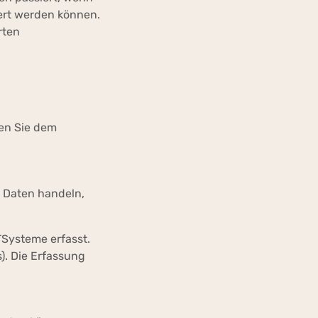
iert werden können.
rten
nen Sie dem
m Daten handeln,
TSysteme erfasst.
). Die Erfassung